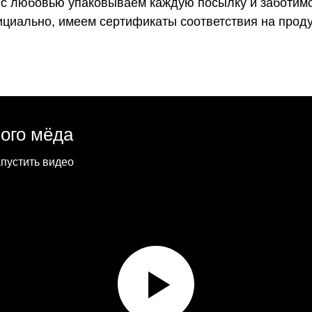
ы с любовью упаковываем каждую посылку и заботимс
ициально, имеем сертификаты соответствия на прод
ого мёда
апустить видео