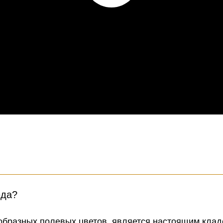
еда?
образных полевых цветов, является настоящим кла