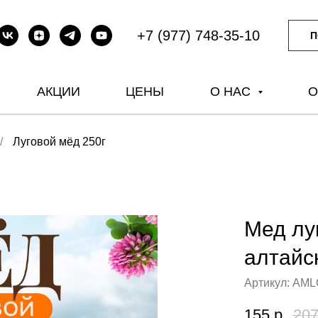
+7 (977) 748-35-10
П
АКЦИИ
ЦЕНЫ
О НАС
О
/
Луговой мёд 250г
Мед лу
алтайск
Артикул:
AML
155
р.
20