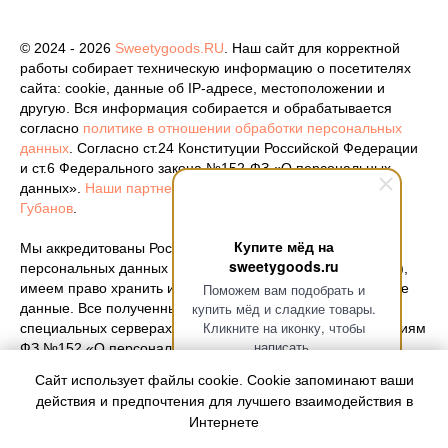
© 2024 - 2026
Sweetygoods.RU
. Наш сайт для корректной
работы собирает техническую информацию о посетителях
сайта: cookie, данные об IP-адресе, местоположении и
другую. Вся информация собирается и обрабатывается
согласно
политике в отношении обработки персональных
данных
. Согласно ст.24 Конституции Российской Федерации
и ст.6 Федерального закона №152-ФЗ «О персональных
данных».
Наши партнеры
. Разработка сайта -
Кирилл
Губанов
.
Купите мёд на
Мы аккредитованы Роскомнадзором как оператор
sweetygoods.ru
персональных данных (
номер регистрации 77-25-386212
),
имеем право хранить и обрабатывать ваши персональные
Поможем вам подобрать и
купить мёд и сладкие товары.
данные. Все полученные документы хранятся на
Кликните на иконку, чтобы
специальных серверах, которые отвечают всем требованиям
написать.
ФЗ №152 «О персональных данных».
Сайт использует файлы cookie. Cookie запоминают ваши
действия и предпочтения для лучшего взаимодействия в
Интернете