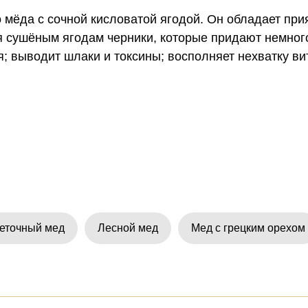
о мёда с сочной кисловатой ягодой. Он обладает п
я сушёным ягодам черники, которые придают немног
; выводит шлаки и токсины; восполняет нехватку ви
еточный мед
Лесной мед
Мед с грецким орехом