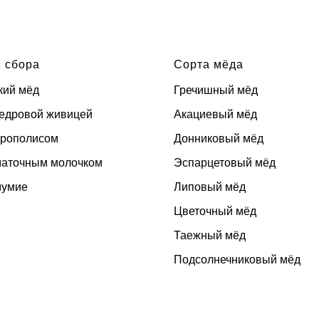
 сбора
Сорта мёда
кий мёд
Гречишный мёд
кедровой живицей
Акациевый мёд
прополисом
Донниковый мёд
маточным молочком
Эспарцетовый мёд
мумие
Липовый мёд
Цветочный мёд
Таежный мёд
Подсолнечниковый мёд