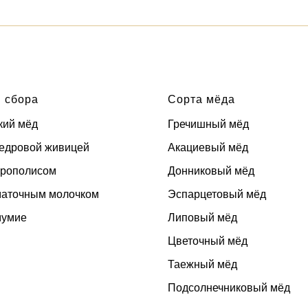
 сбора
Сорта мёда
кий мёд
Гречишный мёд
кедровой живицей
Акациевый мёд
прополисом
Донниковый мёд
маточным молочком
Эспарцетовый мёд
мумие
Липовый мёд
Цветочный мёд
Таежный мёд
Подсолнечниковый мёд