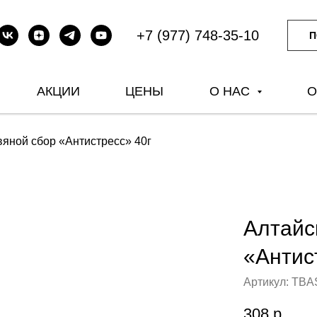
+7 (977) 748-35-10
П
АКЦИИ
ЦЕНЫ
О НАС
О
вяной сбор «Антистресс» 40г
Алтайс
«Антис
Артикул:
TBA
308
р.