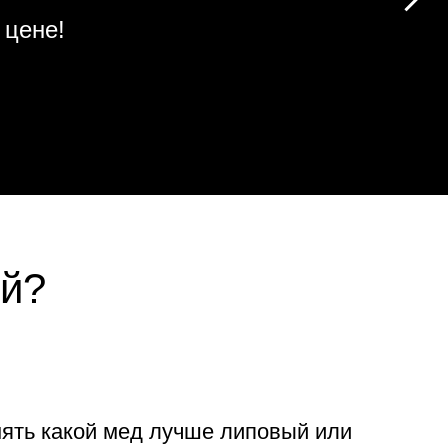
 цене!
ый?
нять какой мед лучше липовый или