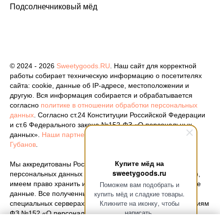
Подсолнечниковый мёд
© 2024 - 2026
Sweetygoods.RU
. Наш сайт для корректной
работы собирает техническую информацию о посетителях
сайта: cookie, данные об IP-адресе, местоположении и
другую. Вся информация собирается и обрабатывается
согласно
политике в отношении обработки персональных
данных
. Согласно ст.24 Конституции Российской Федерации
и ст.6 Федерального закона №152-ФЗ «О персональных
данных».
Наши партнеры
. Разработка сайта -
Кирилл
Губанов
.
Купите мёд на
Мы аккредитованы Роскомнадзором как оператор
sweetygoods.ru
персональных данных (
номер регистрации 77-25-386212
),
Поможем вам подобрать и
имеем право хранить и обрабатывать ваши персональные
купить мёд и сладкие товары.
данные. Все полученные документы хранятся на
Кликните на иконку, чтобы
специальных серверах, которые отвечают всем требованиям
написать.
ФЗ №152 «О персональных данных».