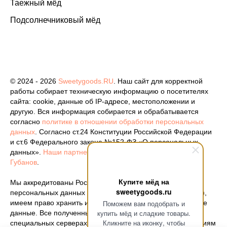
Таежный мёд
Подсолнечниковый мёд
© 2024 - 2026
Sweetygoods.RU
. Наш сайт для корректной
работы собирает техническую информацию о посетителях
сайта: cookie, данные об IP-адресе, местоположении и
другую. Вся информация собирается и обрабатывается
согласно
политике в отношении обработки персональных
данных
. Согласно ст.24 Конституции Российской Федерации
и ст.6 Федерального закона №152-ФЗ «О персональных
данных».
Наши партнеры
. Разработка сайта -
Кирилл
Губанов
.
Купите мёд на
Мы аккредитованы Роскомнадзором как оператор
sweetygoods.ru
персональных данных (
номер регистрации 77-25-386212
),
Поможем вам подобрать и
имеем право хранить и обрабатывать ваши персональные
купить мёд и сладкие товары.
данные. Все полученные документы хранятся на
Кликните на иконку, чтобы
специальных серверах, которые отвечают всем требованиям