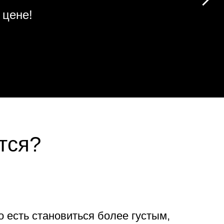
 цене!
тся?
о есть становиться более густым,