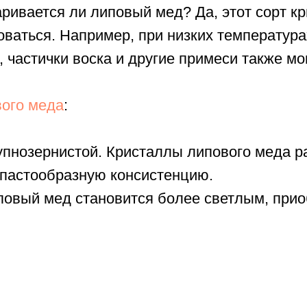
ривается ли липовый мед? Да, этот сорт к
оваться. Например, при низких температура
 частички воска и другие примеси также мог
вого меда
:
рупнозернистой. Кристаллы липового меда 
 пастообразную консистенцию.
повый мед становится более светлым, прио