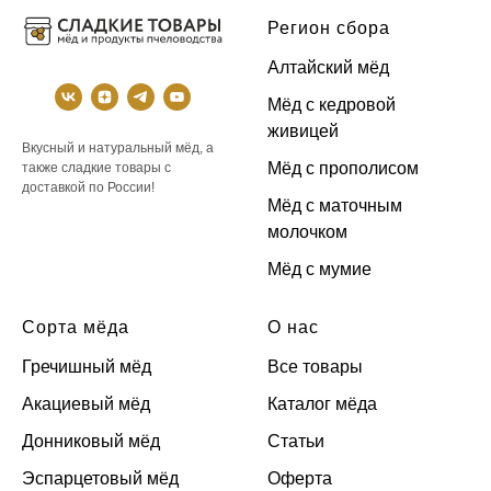
Регион сбора
Алтайский мёд
Мёд с кедровой
живицей
Вкусный и натуральный мёд, а
Мёд с прополисом
также сладкие товары с
доставкой по России!
Мёд с маточным
молочком
Мёд с мумие
Сорта мёда
О нас
Гречишный мёд
Все товары
Акациевый мёд
Каталог мёда
Донниковый мёд
Статьи
Эспарцетовый мёд
Оферта